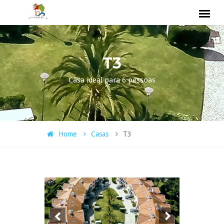
T3
Casa ideal para 6 pessoas
Home
Casas
T3